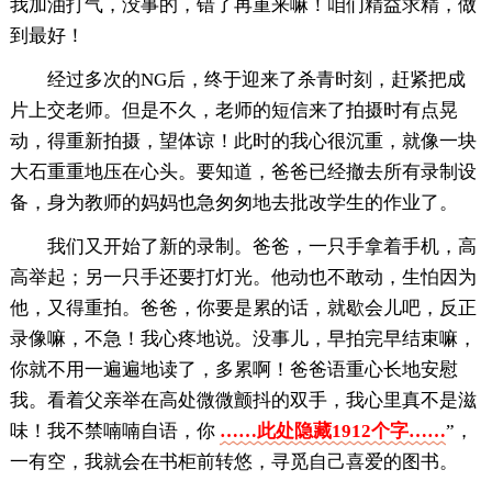
我加油打气，没事的，错了再重来嘛！咱们精益求精，做
到最好！
经过多次的NG后，终于迎来了杀青时刻，赶紧把成
片上交老师。但是不久，老师的短信来了拍摄时有点晃
动，得重新拍摄，望体谅！此时的我心很沉重，就像一块
大石重重地压在心头。要知道，爸爸已经撤去所有录制设
备，身为教师的妈妈也急匆匆地去批改学生的作业了。
我们又开始了新的录制。爸爸，一只手拿着手机，高
高举起；另一只手还要打灯光。他动也不敢动，生怕因为
他，又得重拍。爸爸，你要是累的话，就歇会儿吧，反正
录像嘛，不急！我心疼地说。没事儿，早拍完早结束嘛，
你就不用一遍遍地读了，多累啊！爸爸语重心长地安慰
我。看着父亲举在高处微微颤抖的双手，我心里真不是滋
味！我不禁喃喃自语，你
……此处隐藏1912个字……
”，
一有空，我就会在书柜前转悠，寻觅自己喜爱的图书。