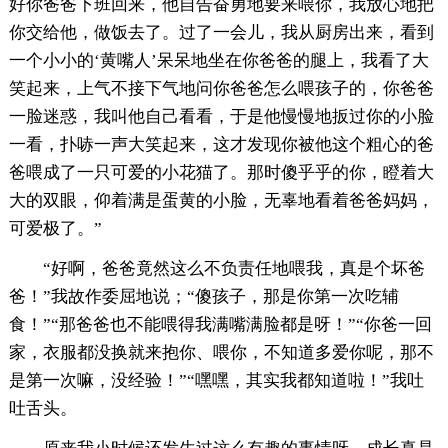
好你爸爸下班回来，他自告奋勇地要来喂你，我放心地把
你交给他，做饭去了。过了一会儿，我从厨房出来，看到
一个小小的‘黄嘴人’呆呆地坐在你爸爸的腿上，我看了大
笑起来，上气不接下气地问你爸爸怎么喂孩子的，你爸爸
一脸迷惑，我叫他自己看看，于是他慢慢地扳过你的小脸
一看，扑哧一声大笑起来，这才发现你被他这个粗心的爸
爸喂成了一只可爱的小花猫了。那时傻乎乎的你，瞪着大
大的双眼，仰着满是蛋黄的小脸，无辜地看着爸爸妈妈，
可爱极了。”
“好啊，爸爸竟然这么不负责任地喂我，真是个坏爸
爸！”我故作委屈地说；“傻孩子，那是你第一次吃辅
食！”“那爸爸也不能喂得我满嘴满脸都是呀！”“你爸一回
家，衣服都没换就来抱你、喂你，不知道多爱你呢，那不
是第一次嘛，没经验！”“嘿嘿，其实我都知道啦！”我吐
吐舌头。