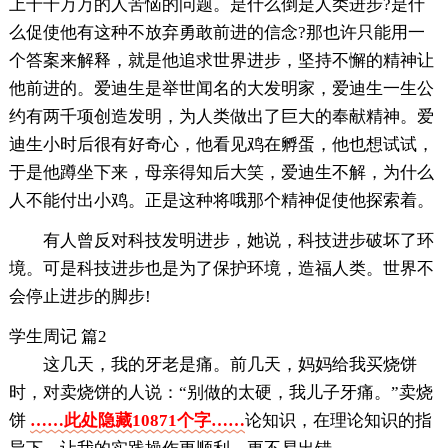
上千千万万的人苦恼的问题。是什么倒是人类进步?是什
么促使他有这种不放弃勇敢前进的信念?那也许只能用一
个答案来解释，就是他追求世界进步，坚持不懈的精神让
他前进的。爱迪生是举世闻名的大发明家，爱迪生一生公
约有两千项创造发明，为人类做出了巨大的奉献精神。爱
迪生小时后很有好奇心，他看见鸡在孵蛋，他也想试试，
于是他蹲坐下来，母亲得知后大笑，爱迪生不解，为什么
人不能付出小鸡。正是这种将哦那个精神促使他探索着。
有人曾反对科技发明进步，她说，科技进步破坏了环
境。可是科技进步也是为了保护环境，造福人类。世界不
会停止进步的脚步!
学生周记 篇2
这几天，我的牙老是痛。前几天，妈妈给我买烧饼
时，对卖烧饼的人说：“别做的太硬，我儿子牙痛。”卖烧
饼
……此处隐藏10871个字……
论知识，在理论知识的指